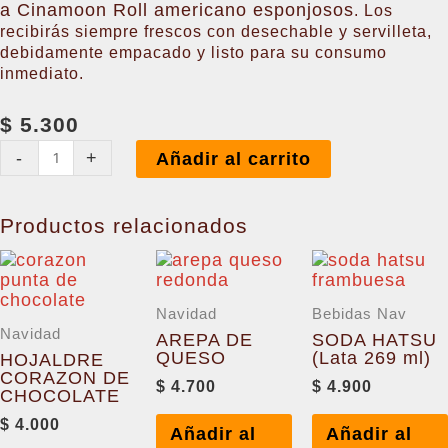
a Cinamoon Roll americano esponjosos
. Los
recibirás siempre frescos con desechable y servilleta,
debidamente empacado y listo para su consumo
inmediato.
$
5.300
ROLLO
-
+
Añadir al carrito
DE
CANELA
cantidad
Productos relacionados
Navidad
Bebidas Nav
Navidad
AREPA DE
SODA HATSU
QUESO
(Lata 269 ml)
HOJALDRE
CORAZON DE
$
4.700
$
4.900
CHOCOLATE
$
4.000
Añadir al
Añadir al