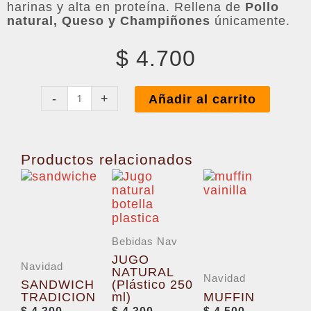
harinas y alta en proteína. Rellena de
Pollo
natural, Queso y Champiñones
únicamente.
$
4.700
EMPANADA
HORNEADA
-
+
Añadir al carrito
POLLO
CHAMPI
cantidad
Productos relacionados
Bebidas Nav
JUGO
Navidad
NATURAL
Navidad
SANDWICH
(Plástico 250
TRADICION
ml)
MUFFIN
$
4.300
$
4.300
$
4.500