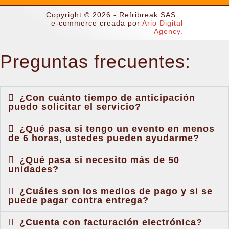
a
n
Copyright © 2026 - Refribreak SAS.
c
s
e-commerce creada por
Ario Digital
Agency.
e
t
Preguntas frecuentes:
b
a
¿Con cuánto tiempo de anticipación
o
g
puedo solicitar el servicio?
o
r
¿Qué pasa si tengo un evento en menos
de 6 horas, ustedes pueden ayudarme?
k
a
¿Qué pasa si necesito más de 50
unidades?
m
¿Cuáles son los medios de pago y si se
puede pagar contra entrega?
¿Cuenta con facturación electrónica?