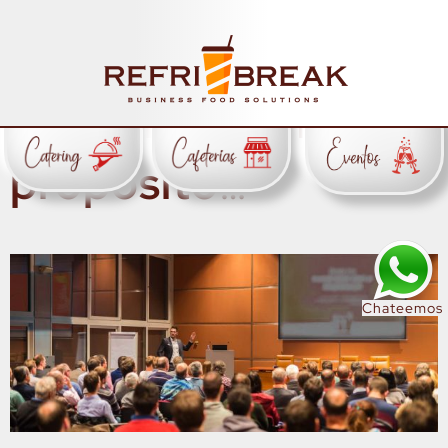
Tus
eventos y
reuniones
tienen un
propósito
…
Chateemos