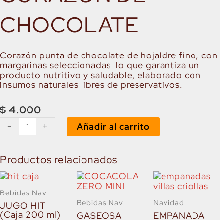
CHOCOLATE
Corazón punta de chocolate de hojaldre fino, con
margarinas seleccionadas lo que garantiza un
producto nutritivo y saludable, elaborado con
insumos naturales libres de preservativos.
$
4.000
HOJALDRE
-
+
Añadir al carrito
CORAZON
DE
CHOCOLATE
Productos relacionados
cantidad
Bebidas Nav
Bebidas Nav
Navidad
JUGO HIT
(Caja 200 ml)
GASEOSA
EMPANADA