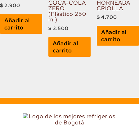
COCA-COLA
HORNEADA
$
2.900
ZERO
CRIOLLA
(Plástico 250
$
4.700
ml)
Añadir al
carrito
$
3.500
Añadir al
carrito
Añadir al
carrito