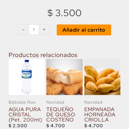
$
3.500
CHOCO
LECHE
-
+
Añadir al carrito
(Caja
200ml)
cantidad
Productos relacionados
Bebidas Nav
Navidad
Navidad
AGUA PURA
TEQUEÑO
EMPANADA
CRISTAL
DE QUESO
HORNEADA
(Pet. 200ml)
COSTEÑO
CRIOLLA
$
2.500
$
4.700
$
4.700