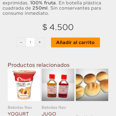
exprimidas.
100% fruta
. En botella plástica
cuadrada de
250ml
. Sin conservantes para
consumo inmediato.
$
4.500
JUGO
DE
-
+
Añadir al carrito
NARANJA
(Plástico
250
ml)
Productos relacionados
cantidad
Bebidas Nav
Bebidas Nav
YOGURT
JUGO