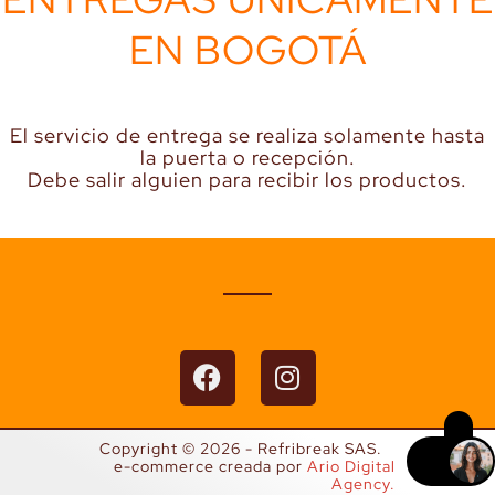
EN BOGOTÁ
El servicio de entrega se realiza solamente hasta
la puerta o recepción.
Debe salir alguien para recibir los productos.
F
I
a
n
c
s
e
t
Copyright © 2026 - Refribreak SAS.
b
a
e-commerce creada por
Ario Digital
Agency.