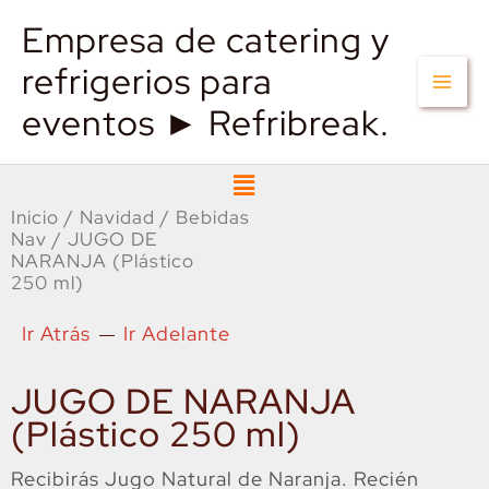
Empresa de catering y
refrigerios para
eventos ► Refribreak.
Menú
Inicio
/
Navidad
/
Bebidas
Nav
/ JUGO DE
NARANJA (Plástico
250 ml)
Ir Atrás
Ir Adelante
JUGO DE NARANJA
(Plástico 250 ml)
Recibirás Jugo Natural de Naranja. Recién