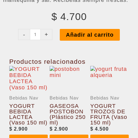
$
4.700
AREPA
DE
-
+
Añadir al carrito
QUESO
cantidad
Productos relacionados
Bebidas Nav
Bebidas Nav
Bebidas Nav
YOGURT
GASEOSA
YOGURT
BEBIDA
POSTOBON
TROZOS DE
LACTEA
(Plástico 250
FRUTA (Vaso
(Vaso 150 ml)
ml)
150 ml)
$
2.900
$
2.900
$
4.500