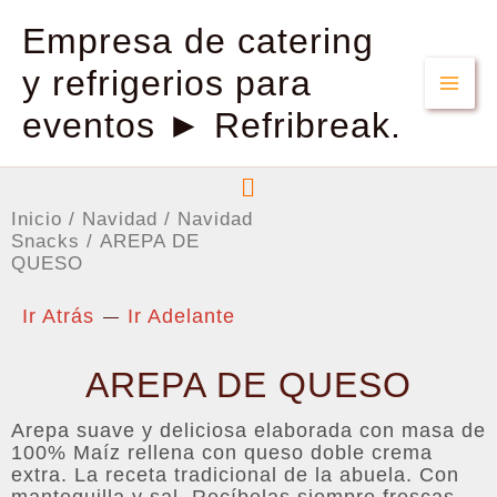
Empresa de catering
y refrigerios para
eventos ► Refribreak.
Menú
Inicio
/
Navidad
/
Navidad
Snacks
/ AREPA DE
QUESO
Ir Atrás
Ir Adelante
AREPA DE QUESO
Arepa suave y deliciosa elaborada con masa de
100% Maíz rellena con queso doble crema
extra. La receta tradicional de la abuela. Con
mantequilla y sal. Recíbelas siempre frescas.