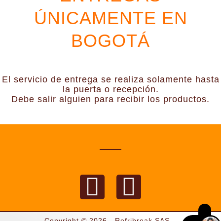
ÚNICAMENTE EN
BOGOTÁ
El servicio de entrega se realiza solamente hasta
la puerta o recepción.
Debe salir alguien para recibir los productos.
F
I
a
n
Copyright © 2026 - Refribreak SAS.