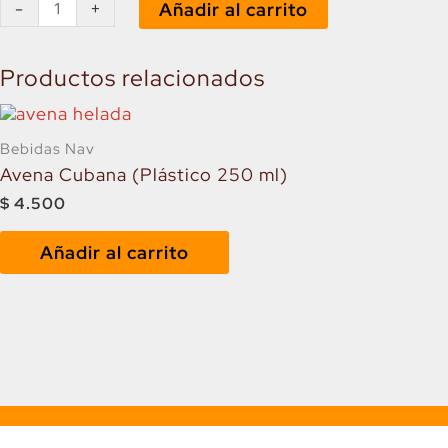
-
+
Añadir al carrito
SENCILLO
cantidad
Productos relacionados
Bebidas Nav
Avena Cubana (Plástico 250 ml)
$
4.500
Añadir al carrito