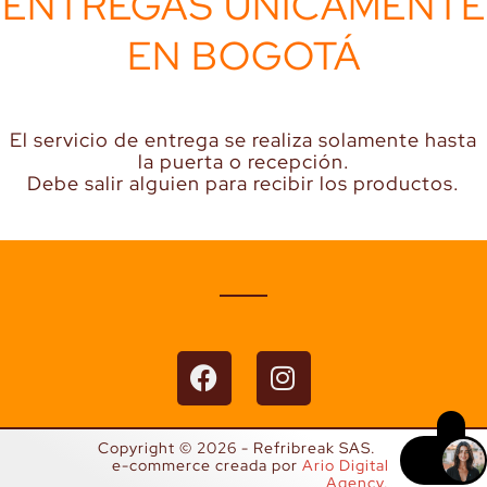
ENTREGAS ÚNICAMENTE
EN BOGOTÁ
El servicio de entrega se realiza solamente hasta
la puerta o recepción.
Debe salir alguien para recibir los productos.
F
I
a
n
c
s
e
t
Copyright © 2026 - Refribreak SAS.
b
a
e-commerce creada por
Ario Digital
Agency.