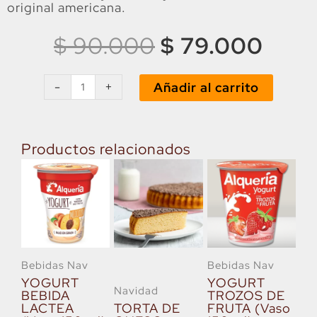
original americana.
El
El
$
90.000
$
79.000
precio
prec
CAJA
original
actua
CUP
-
+
Añadir al carrito
era:
es:
CAKE
NAVIDAD
$ 90.000.
$ 79
x
12
Productos relacionados
cantidad
Bebidas Nav
Bebidas Nav
YOGURT
YOGURT
Navidad
BEBIDA
TROZOS DE
LACTEA
TORTA DE
FRUTA (Vaso