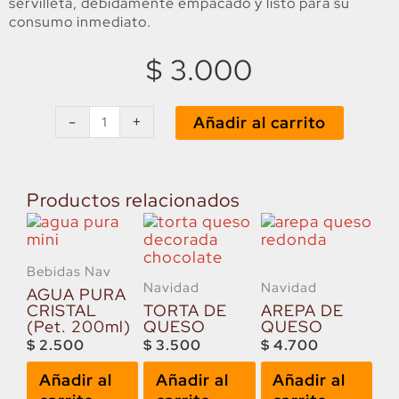
servilleta, debidamente empacado y listo para su
consumo inmediato.
$
3.000
ARROZ
CON
-
+
Añadir al carrito
LECHE
cantidad
Productos relacionados
Bebidas Nav
Navidad
Navidad
AGUA PURA
CRISTAL
TORTA DE
AREPA DE
(Pet. 200ml)
QUESO
QUESO
$
2.500
$
3.500
$
4.700
Añadir al
Añadir al
Añadir al