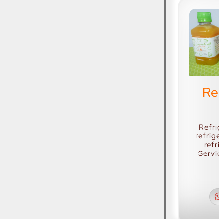
Re
Refri
refrig
ref
Servi