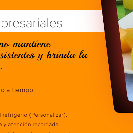
resariales
no mantiene
sistentes y brinda la
.
io a tiempo:
refrigerio (Personalizar).
a y atención recargada.