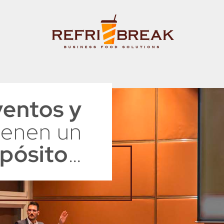
ventos y
ienen un
pósito
…