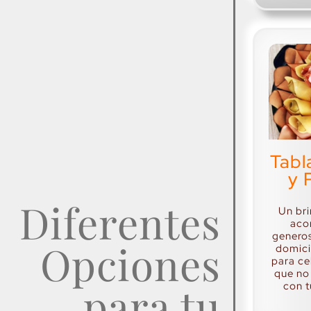
Tabl
y 
Diferentes
Un bri
aco
generos
Opciones
domici
para c
que no
para tu
con t